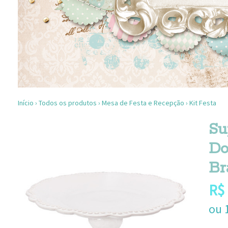
Início
›
Todos os produtos
›
Mesa de Festa e Recepção
›
Kit Festa
Su
Do
Br
R$
ou