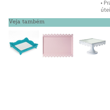
• P
úte
Veja também