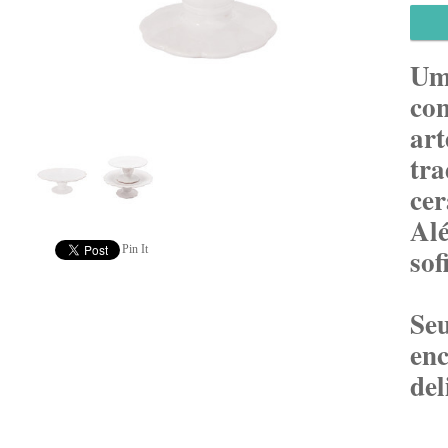
Um
co
ar
tr
ce
Al
Pin It
sof
Se
en
del