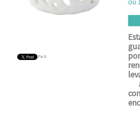
ou
Es
gu
po
Pin It
re
lev
a
co
enc