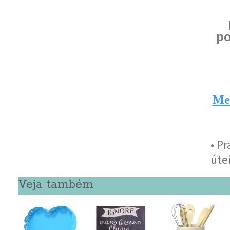
po
Me
• P
úte
Veja também