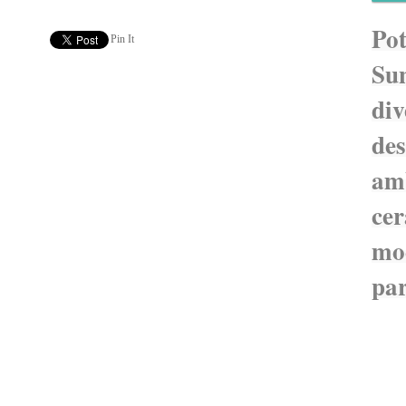
Po
Pin It
S
div
de
am
ce
mo
par