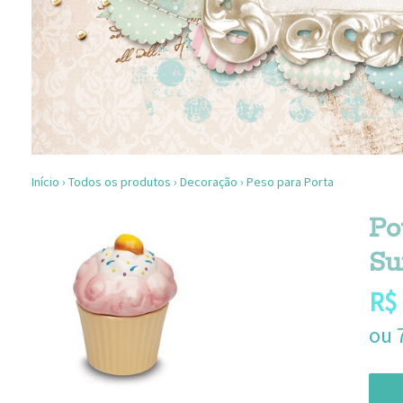
Início
›
Todos os produtos
›
Decoração
›
Peso para Porta
Po
Su
R$
ou