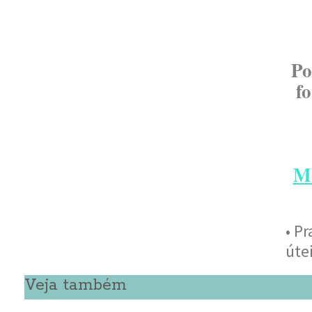
Po
f
M
• P
úte
Veja também