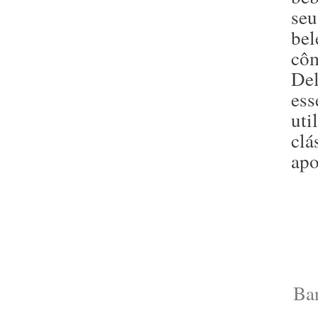
seu
be
cô
De
es
ut
cl
apo
Ba