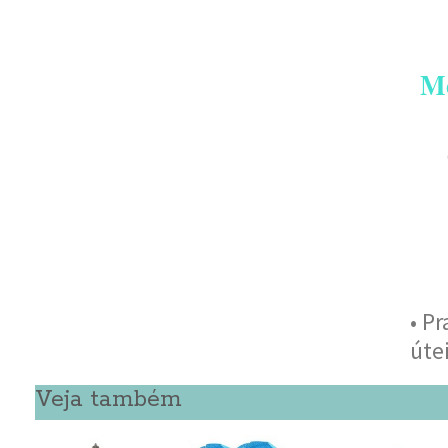
Me
• P
úte
Veja também