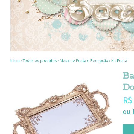
Início
›
Todos os produtos
›
Mesa de Festa e Recepção
›
Kit Festa
Ba
Do
R$
ou