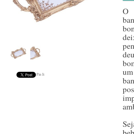
O 
ban
bo
de
pe
deu
bo
um 
Pin It
ba
pos
im
amb
Se
be