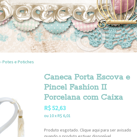
›
Potes e Potiches
Caneca Porta Escova e
Pincel Fashion II
Porcelana com Caixa
R$
52,63
ou
10
x
R$
6,01
Produto esgotado. Clique aqui para ser avisado
quando o produto estiver disponível.