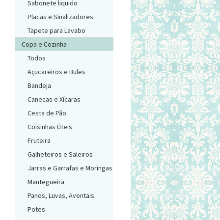
Sabonete liquido
Placas e Sinalizadores
Tapete para Lavabo
Copa e Cozinha
Todos
Açucareiros e Bules
Bandeja
Canecas e Xícaras
Cesta de Pão
Coisinhas Úteis
Fruteira
Galheteiros e Saleiros
Jarras e Garrafas e Moringas
Mantegueira
Panos, Luvas, Aventais
Potes