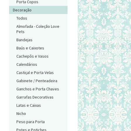
Porta Copos
Decoração
Todos
Almofada - Coleção Love
Pets
Bandejas
Baús e Caixotes
Cachepôs e Vasos
Calendários
Castiçal e Porta Velas
Gabinete / Penteadeira
Ganchos e Porta Chaves
Garrafas Decorativas
Latas e Caixas
Nicho
Peso para Porta
Potes e Potiches