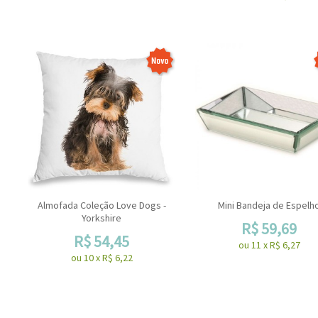
Almofada Coleção Love Dogs -
Mini Bandeja de Espelh
Yorkshire
R$
59,69
R$
54,45
ou
11
x
R$
6,27
ou
10
x
R$
6,22