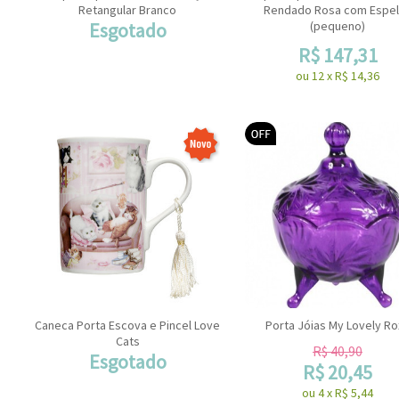
Retangular Branco
Rendado Rosa com Espe
Esgotado
(pequeno)
R$
147,31
ou
12
x
R$
14,36
Caneca Porta Escova e Pincel Love
Porta Jóias My Lovely Ro
Cats
R$
40,90
Esgotado
R$
20,45
ou
4
x
R$
5,44