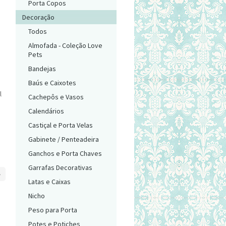
Porta Copos
Decoração
Todos
Almofada - Coleção Love
Pets
Bandejas
Baús e Caixotes
l
Cachepôs e Vasos
Calendários
Castiçal e Porta Velas
Gabinete / Penteadeira
Ganchos e Porta Chaves
Garrafas Decorativas
»
Latas e Caixas
Nicho
Peso para Porta
Potes e Potiches