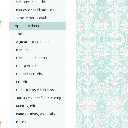
Sabonete liquido
Placas e Sinalizadores
Tapete para Lavabo
Copa e Cozinha
Todos
Açucareiros e Bules
Bandeja
Canecas e Xícaras
Cesta de Pão
Coisinhas Úteis
u
Fruteira
Galheteiros e Saleiros
Jarras e Garrafas e Moringas
Mantegueira
Panos, Luvas, Aventais
Potes