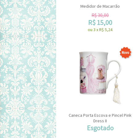
Medidor de Macarrão
R$
30,00
R$
15,00
ou
3
x
R$
5,24
Caneca Porta Escova e Pincel Pink
Dress II
Esgotado