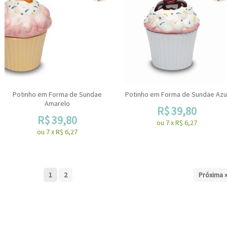
Potinho em Forma de Sundae
Potinho em Forma de Sundae Azu
Amarelo
R$
39,80
R$
39,80
ou
7
x
R$
6,27
ou
7
x
R$
6,27
1
2
Próxima 