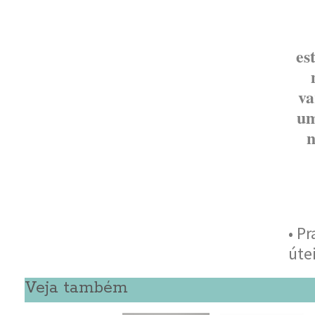
es
va
um
n
• P
úte
Veja também