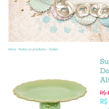
Início
›
Todos os produtos
›
Outlet
Su
Do
Al
R$
R$