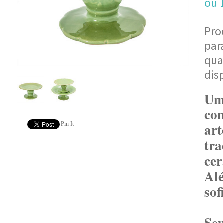
ou
Pro
par
qua
dis
Um
co
ar
Pin It
tr
ce
Al
sof
Se