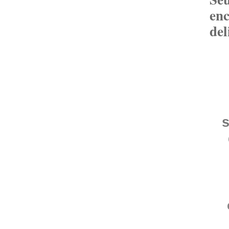
en
del
s