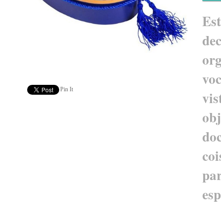
Es
de
or
vo
Pin It
vi
o
do
co
pa
esp