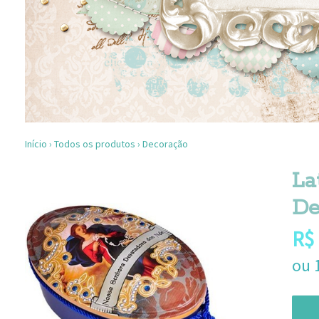
Início
›
Todos os produtos
›
Decoração
La
De
R$
ou