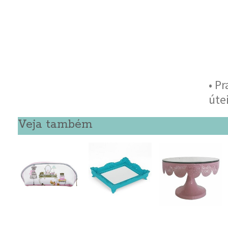
• P
úte
Veja também