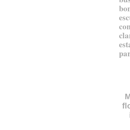
bo
es
co
cl
es
pa
M
fl