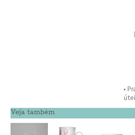
• P
úte
Veja também