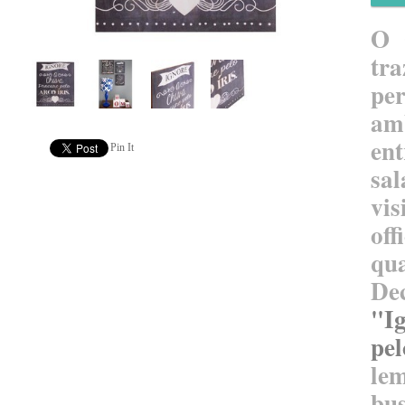
O 
t
pe
am
ent
Pin It
vi
of
qu
De
"I
pel
l
bu