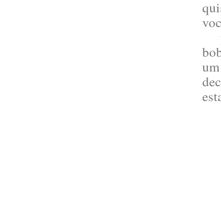
qui
vo
pa
b
um
d
est