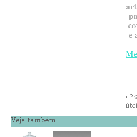
art
pa
co
e 
Me
• P
úte
Veja também