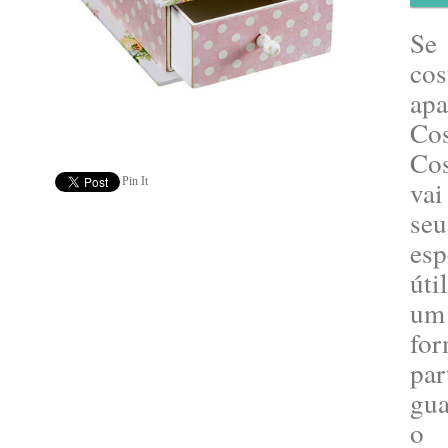
Se 
co
ap
Co
Co
Pin It
vai
s
es
út
um
fo
pa
gua
o