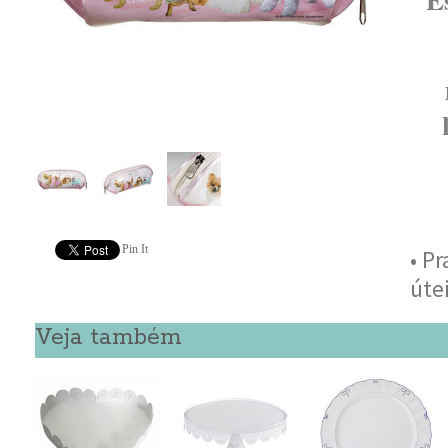
Pin It
• P
úte
Veja também