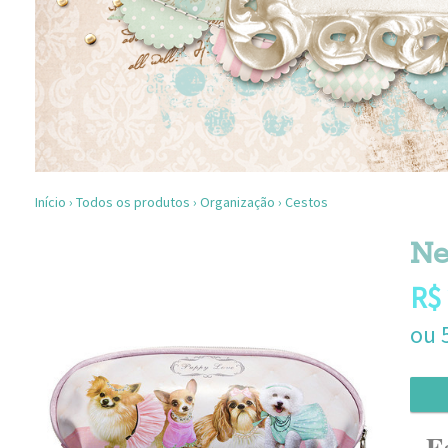
Início
›
Todos os produtos
›
Organização
›
Cestos
Ne
R$
ou
E